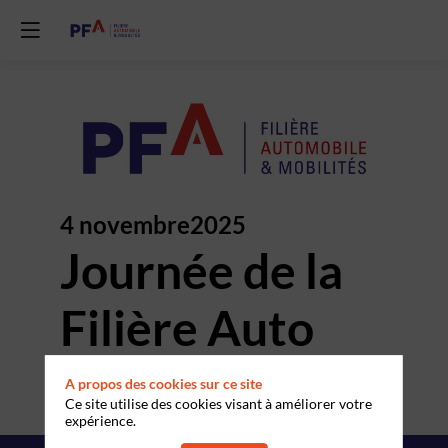
4 novembre
2025
Journée de la
Filière Auto
Cité des Sciences et de
A propos des cookies sur ce site
l'Industrie
Paris
Ce site utilise des cookies visant à améliorer votre
expérience.